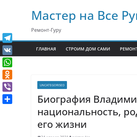
Перейти
Мастер на Все Ру
к
содержимому
Ремонт-Гуру
T
ГЛАВНАЯ
СТРОИМ ДОМ САМИ
РЕМОНТ
e
V
l
K
W
e
h
O
UNCATEGORISED
g
a
d
Биография Владими
r
V
t
n
a
i
национальность, ро
О
s
o
m
b
т
его жизни
A
k
e
п
p
l
r