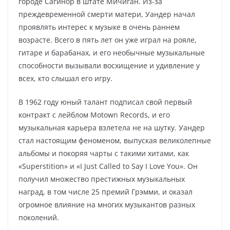
городе Сагинор в штате Мичиган. Из-за
преждевременной смерти матери, Уандер начал
проявлять интерес к музыке в очень раннем
возрасте. Всего в пять лет он уже играл на рояле,
гитаре и барабанах, и его необычные музыкальные
способности вызывали восхищение и удивление у
всех, кто слышал его игру.
В 1962 году юный талант подписал свой первый
контракт с лейблом Motown Records, и его
музыкальная карьера взлетела не на шутку. Уандер
стал настоящим феноменом, выпуская великолепные
альбомы и покоряя чарты с такими хитами, как
«Superstition» и «I Just Called to Say I Love You». Он
получил множество престижных музыкальных
наград, в том числе 25 премий Грэмми, и оказал
огромное влияние на многих музыкантов разных
поколений.