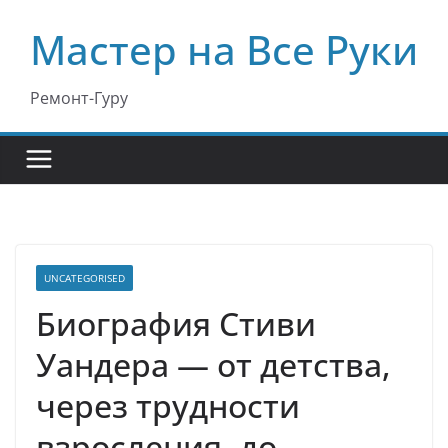
Перейти
Мастер на Все Руки
к
содержимому
Ремонт-Гуру
UNCATEGORISED
Биография Стиви
Уандера — от детства,
через трудности
взросления, до