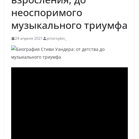
неоспоримого
музыкального триумфа
24 апреля 2021
pristroykin_