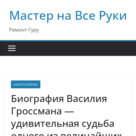
Перейти
Мастер на Все Руки
к
содержимому
Ремонт-Гуру
UNCATEGORISED
Биография Василия
Гроссмана —
удивительная судьба
одного из величайших