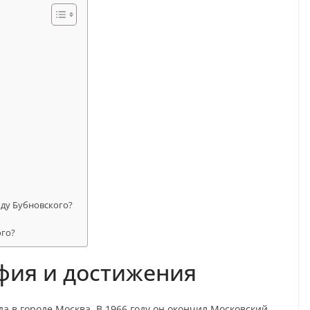
оду Бубновского?
ого?
фия и достижения
да в городе Москва. В 1966 году он окончил Московский