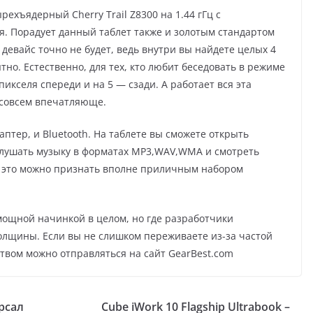
ехъядерный Cherry Trail Z8300 на 1.44 гГц с
. Порадует данный таблет также и золотым стандартом
девайс точно не будет, ведь внутри вы найдете целых 4
тно. Естественно, для тех, кто любит беседовать в режиме
пикселя спереди и на 5 — сзади. А работает вся эта
е совсем впечатляюще.
даптер, и Bluetooth. На таблете вы сможете открыть
, слушать музыку в форматах MP3,WAV,WMA и смотреть
Все это можно признать вполне приличным набором
 мощной начинкой в целом, но где разработчики
олщины. Если вы не слишком переживаете из-за частой
ством можно отправляться на сайт GearBest.com
рсал
Cube iWork 10 Flagship Ultrabook –