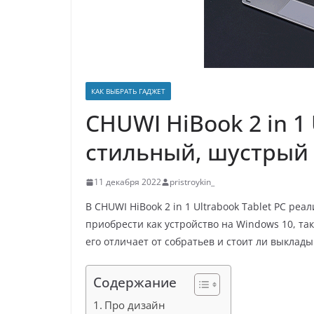
р
p
a
а
s
в
s
и
n
т
КАК ВЫБРАТЬ ГАДЖЕТ
i
ь
CHUWI HiBook 2 in 1 
k
стильный, шустрый
i
11 декабря 2022
pristroykin_
В CHUWI HiBook 2 in 1 Ultrabook Tablet PC р
приобрести как устройство на Windows 10, так
его отличает от собратьев и стоит ли выклады
Содержание
Про дизайн