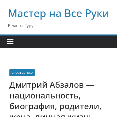
Перейти
Мастер на Все Руки
к
содержимому
Ремонт-Гуру
UNCATEGORISED
Дмитрий Абзалов —
национальность,
биография, родители,
жена, личная жизнь,