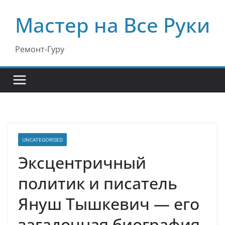
Перейти
Мастер на Все Руки
к
содержимому
Ремонт-Гуру
UNCATEGORISED
Эксцентричный
политик и писатель
Януш Тышкевич — его
загадочная биография