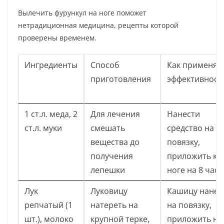
Вылечить фурункул на ноге поможет
нетрадиционная медицина, рецепты которой
проверены временем.
Ингредиенты
Способ
Как применять
приготовления
эффективност
1 ст.л. меда, 2
Для лечения
Нанести
ст.л. муки
смешать
средство на
вещества до
повязку,
получения
приложить к
лепешки
ноге на 8 часо
Лук
Луковицу
Кашицу нанес
репчатый (1
натереть на
на повязку,
шт.), молоко
крупной терке,
приложить на