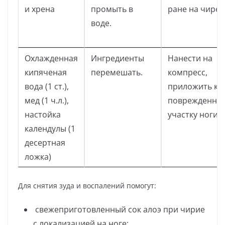
и хрена
промыть в
ране на чирее
воде.
Охлажденная
Ингредиенты
Нанести на
кипяченая
перемешать.
компресс,
вода (1 ст.),
приложить к
мед (1 ч.л.),
поврежденно
настойка
участку ноги.
календулы (1
десертная
ложка)
Для снятия зуда и воспалений помогут:
свежеприготовленный сок алоэ при чирие
с локализацией на ноге;