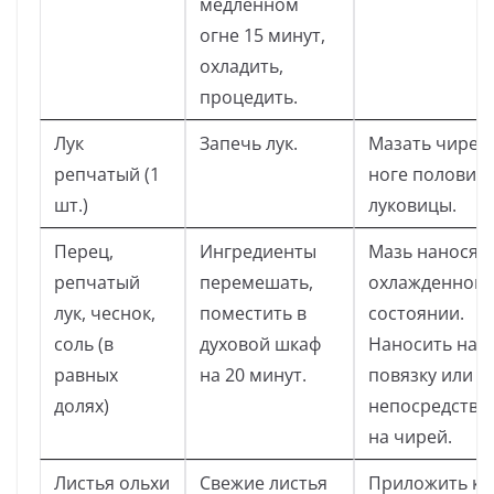
медленном
огне 15 минут,
охладить,
процедить.
Лук
Запечь лук.
Мазать чирей
репчатый (1
ноге половин
шт.)
луковицы.
Перец,
Ингредиенты
Мазь наносят 
репчатый
перемешать,
охлажденном
лук, чеснок,
поместить в
состоянии.
соль (в
духовой шкаф
Наносить на
равных
на 20 минут.
повязку или
долях)
непосредстве
на чирей.
Листья ольхи
Свежие листья
Приложить к