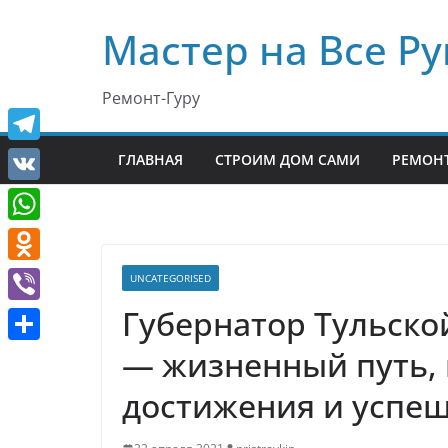
Перейти
Мастер на Все Ру
к
содержимому
Ремонт-Гуру
T
ГЛАВНАЯ
СТРОИМ ДОМ САМИ
РЕМОНТ
e
V
l
K
W
e
h
O
UNCATEGORISED
g
a
d
Губернатор Тульско
r
V
t
n
a
i
— жизненный путь,
О
s
o
m
b
т
достижения и успеш
A
k
e
п
p
l
r