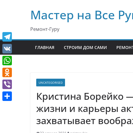
Перейти
Мастер на Все Ру
к
содержимому
Ремонт-Гуру
T
ГЛАВНАЯ
СТРОИМ ДОМ САМИ
РЕМОНТ
e
V
l
K
W
e
h
O
UNCATEGORISED
g
a
d
Кристина Борейко —
r
V
t
n
a
i
жизни и карьеры ак
О
s
o
m
b
т
захватывает вообр
A
k
e
п
p
l
r