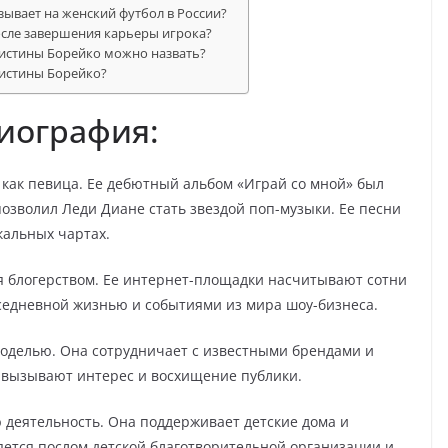
зывает на женский футбол в России?
осле завершения карьеры игрока?
ристины Борейко можно назвать?
ристины Борейко?
иография:
 как певица. Ее дебютный альбом «Играй со мной» был
позволил Леди Диане стать звездой поп-музыки. Ее песни
альных чартах.
я блогерством. Ее интернет-площадки насчитывают сотни
вседневной жизнью и событиями из мира шоу-бизнеса.
моделью. Она сотрудничает с известными брендами и
а вызывают интерес и восхищение публики.
 деятельность. Она поддерживает детские дома и
ется послом детской благотворительной организации и