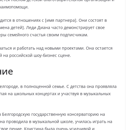
взаимопомощи.
ится в отношениях с [имя партнера]. Они состоят в
мена детей]. Леди Диана часто демонстрирует свое
еры семейного счастья своим подписчикам.
аться и работать над новыми проектами. Она остается
й на российской шоу-бизнес сцене.
ние
елгороде, в полноценной семье. С детства она проявляла
тупая на школьных концертах и участвуя в музыкальных
в Белгородскую государственную консерваторию на
она проводила в музыкальной школе, училась играть на
свое пение. Кристина была очень усидчивой и