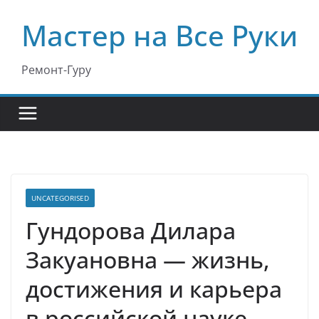
Перейти
Мастер на Все Руки
к
содержимому
Ремонт-Гуру
UNCATEGORISED
Гундорова Дилара
Закуановна — жизнь,
достижения и карьера
в российской науке