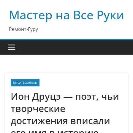
Перейти
Мастер на Все Руки
к
содержимому
Ремонт-Гуру
UNCATEGORISED
Ион Друцэ — поэт, чьи
творческие
достижения вписали
его имя в историю