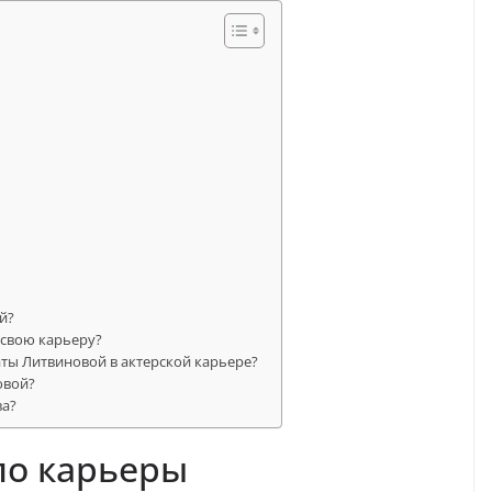
й?
 свою карьеру?
ты Литвиновой в актерской карьере?
овой?
ва?
ло карьеры