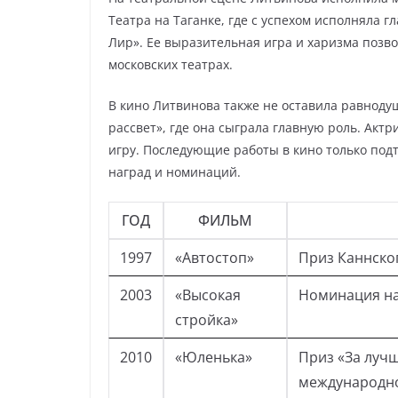
Театра на Таганке, где с успехом исполняла г
Лир». Ее выразительная игра и харизма позво
московских театрах.
В кино Литвинова также не оставила равнод
рассвет», где она сыграла главную роль. Ак
игру. Последующие работы в кино только под
наград и номинаций.
ГОД
ФИЛЬМ
1997
«Автостоп»
Приз Каннско
2003
«Высокая
Номинация на
стройка»
2010
«Юленька»
Приз «За луч
международно