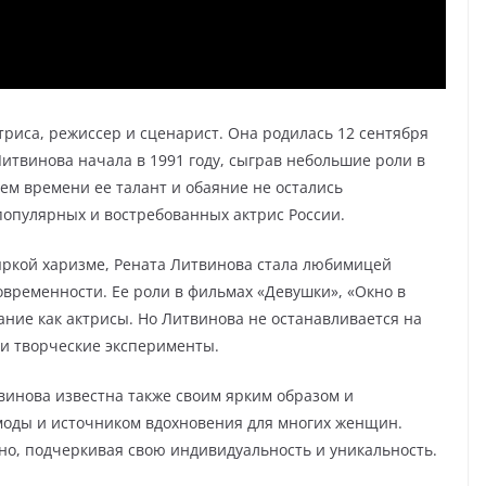
триса, режиссер и сценарист. Она родилась 12 сентября
Литвинова начала в 1991 году, сыграв небольшие роли в
ием времени ее талант и обаяние не остались
популярных и востребованных актрис России.
яркой харизме, Рената Литвинова стала любимицей
овременности. Ее роли в фильмах «Девушки», «Окно в
ание как актрисы. Но Литвинова не останавливается на
 и творческие эксперименты.
винова известна также своим ярким образом и
моды и источником вдохновения для многих женщин.
тно, подчеркивая свою индивидуальность и уникальность.