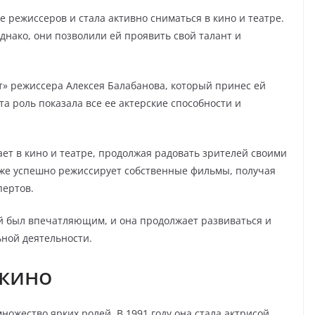
 режиссеров и стала активно сниматься в кино и театре.
днако, они позволили ей проявить свой талант и
т» режиссера Алексея Балабанова, который принес ей
а роль показала все ее актерские способности и
ает в кино и театре, продолжая радовать зрителей своими
же успешно режиссирует собственные фильмы, получая
пертов.
й был впечатляющим, и она продолжает развиваться и
ьной деятельности.
 кино
ожество ярких ролей. В 1991 году она стала актрисой