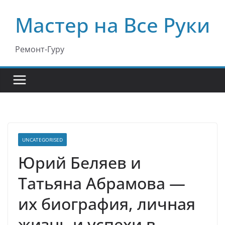
Перейти
Мастер на Все Руки
к
содержимому
Ремонт-Гуру
UNCATEGORISED
Юрий Беляев и
Татьяна Абрамова —
их биография, личная
жизнь и успехи в