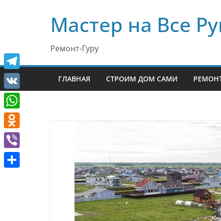
Перейти
Мастер на Все Ру
к
содержимому
Ремонт-Гуру
T
ГЛАВНАЯ
СТРОИМ ДОМ САМИ
РЕМОНТ
e
V
l
K
W
e
h
O
g
a
d
r
V
t
n
a
i
О
s
o
m
b
т
A
k
e
п
p
l
r