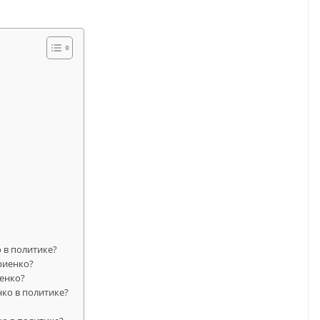
 в политике?
риенко?
иенко?
ко в политике?