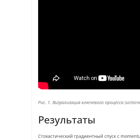
Рис. 1. Визуализация ключевого процесса (источ
Результаты
Стохастический градиентный спуск с momentu