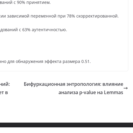
ований с 90% принятием.
сии зависимой переменной при 78% скорректированной.
едований с 63% аутентичностью.
чно для обнаружения эффекта размера 0.51.
ний:
Бифуркационная энтропология: влияние
ет в
анализа p-value на Lemmas