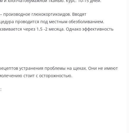
 и хлопчатобумажной тканью. Курс: 10-15 дней.
– производное глюкокортикоидов. Вводят
роцедура проводится под местным обезболиванием.
звивается через 1,5 -2 месяца. Однако эффективность
рецептов устранения проблемы на щеках. Они не имеют
амолечению стоит с осторожностью.
: