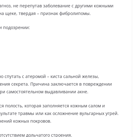
гноз, не перепутав заболевание с другими кожными
на щеке, твердая – признак фибролипомы.
и подозрении:
 спутать с атеромой – киста сальной железы,
ения секрета. Причина заключается в повреждении
 при самостоятельном выдавливании акне.
я полость, которая заполняется кожным салом и
зультате травмы или как осложнение вульгарных угрей.
нений кожных покровов.
тсутствием дольчатого строения.