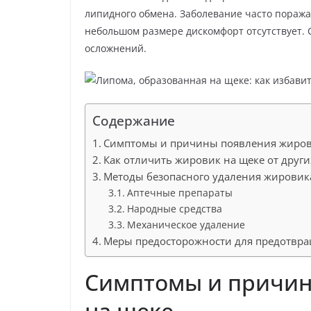
р
p
a
липидного обмена. Заболевание часто поража
а
небольшом размере дискомфорт отсутствует.
s
в
осложнений.
s
и
n
т
i
ь
Содержание
k
Симптомы и причины появления жиров
i
Как отличить жировик на щеке от друг
Методы безопасного удаления жировик
Аптечные препараты
Народные средства
Механическое удаление
Меры предосторожности для предотвр
Симптомы и причин
на щеке