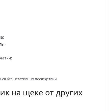
а;
ть;
чатки;
ик на щеке от других