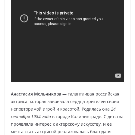
Анастасия Мельникова
— талантливая российская
актриса, которая завоевала сердца зрителей своей
неповторимой игрой и красотой. Родилась она
24
сентября 1984 года
в городе Калининграде. С детства
проявляла интерес к актерскому искусству, и ее
мечта стать актрисой реализовалась благодаря