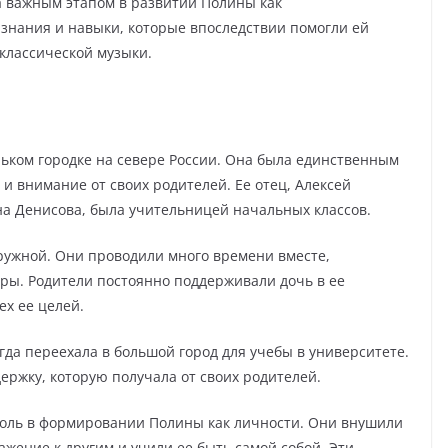
а важным этапом в развитии Полины как
знания и навыки, которые впоследствии помогли ей
классической музыки.
ьком городке на севере России. Она была единственным
 и внимание от своих родителей. Ее отец, Алексей
на Денисова, была учительницей начальных классов.
ружной. Они проводили много времени вместе,
оры. Родители постоянно поддерживали дочь в ее
ех ее целей.
гда переехала в большой город для учебы в университете.
ержку, которую получала от своих родителей.
роль в формировании Полины как личности. Они внушили
ажение к другим и учили ее быть самой собой. Эти