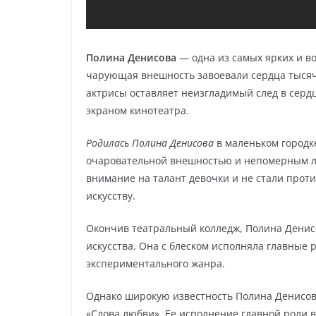
Полина Денисова
— одна из самых ярких и во
чарующая внешность завоевали сердца тысяч
актрисы оставляет неизгладимый след в сердца
экраном кинотеатра.
Родилась Полина Денисова
в маленьком городке
очаровательной внешностью и непомерным лю
внимание на талант девочки и не стали прот
искусству.
Окончив театральный колледж, Полина Денисо
искусства. Она с блеском исполняла главные р
экспериментального жанра.
Однако широкую известность Полина Денисов
«Слова любви». Ее исполнение главной роли в