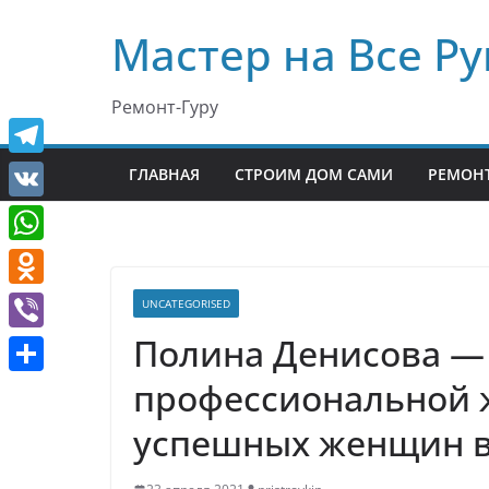
Перейти
Мастер на Все Ру
к
содержимому
Ремонт-Гуру
T
ГЛАВНАЯ
СТРОИМ ДОМ САМИ
РЕМОНТ
e
V
l
K
W
e
h
O
UNCATEGORISED
g
a
d
Полина Денисова —
r
V
t
n
a
i
профессиональной 
О
s
o
m
b
т
успешных женщин в
A
k
e
п
p
l
r