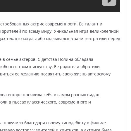
стребованных актрис современности. Ее талант и
 зрителей по всему миру. Уникальная игра великолепной
х тех, кто когда-либо оказывался в зале театра или перед
 в семье актеров. С детства Полина обладала
бопытством к искусству. Ее родители обратили
ивиться ее желанию посвятить свою жизнь актерскому
ва вскоре проявила себя в самом разных видах
оли в пьесах классического, современного и
а получила благодаря своему кинодебюту в фильме
ызвало восторг у зрителей и критиков, а актриса была