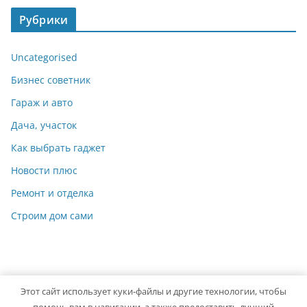
Рубрики
Uncategorised
Бизнес советник
Гараж и авто
Дача, участок
Как выбрать гаджет
Новости плюс
Ремонт и отделка
Строим дом сами
Этот сайт использует куки-файлы и другие технологии, чтобы
Copyright © 2026
Мастер на Все Руки
. Powered by
ColorMag
помочь вам в навигации, а также предоставить лучший