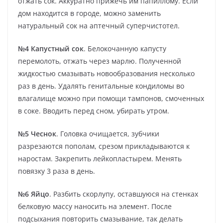
отжать сок. Аккуратно прижечь им папиллому. Если
дом находится в городе, можно заменить
натуральный сок на аптечный суперчистотел.
№4 Капустный сок
. Белокочанную капусту
перемолоть, отжать через марлю. Полученной
жидкостью смазывать новообразования несколько
раз в день. Удалять генитальные кондиломы во
влагалище можно при помощи тампонов, смоченных
в соке. Вводить перед сном, убирать утром.
№5 Чеснок
. Головка очищается, зубчики
разрезаются пополам, срезом прикладываются к
наростам. Закрепить лейкопластырем. Менять
повязку 3 раза в день.
№6 Яйцо
. Разбить скорлупу, оставшуюся на стенках
белковую массу наносить на элемент. После
подсыхания повторить смазывание, так делать