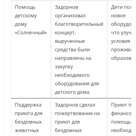
Помощь
Задорнов
Дети полу
детскому
организовал
новое
дому
благотворительный
оборудова
«Солнечный»
концерт,
что улучш
вырученные
условия
средства были
проживан
направлены на
образован
закупку
необходимого
оборудования для
детского дома.
Поддержка
Задорнов сделал
Приют по
приюта для
пожертвование на
финансов
бездомных
приют для
помощь и
животных
бездомных
необходи