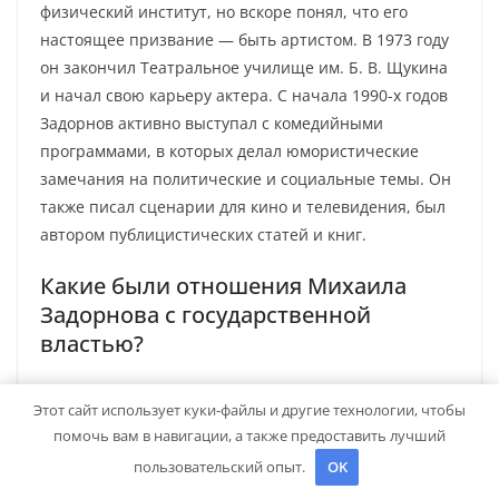
физический институт, но вскоре понял, что его
настоящее призвание — быть артистом. В 1973 году
он закончил Театральное училище им. Б. В. Щукина
и начал свою карьеру актера. С начала 1990-х годов
Задорнов активно выступал с комедийными
программами, в которых делал юмористические
замечания на политические и социальные темы. Он
также писал сценарии для кино и телевидения, был
автором публицистических статей и книг.
Какие были отношения Михаила
Задорнова с государственной
властью?
Михаил Задорнов был известен своей критикой
Этот сайт использует куки-файлы и другие технологии, чтобы
государственной власти. В своих выступлениях и
помочь вам в навигации, а также предоставить лучший
публикациях он часто высказывал остроумные и
пользовательский опыт.
OK
сатирические замечания на счет политической