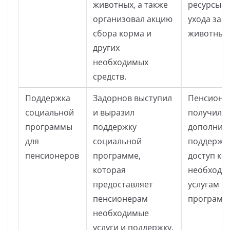
животных, а также
ресурсы д
организовал акцию
ухода за
сбора корма и
животным
других
необходимых
средств.
Поддержка
Задорнов выступил
Пенсионе
социальной
и выразил
получили
программы
поддержку
дополнит
для
социальной
поддержку
пенсионеров
программе,
доступ к
которая
необходи
предоставляет
услугам и
пенсионерам
программ
необходимые
услуги и поддержку.