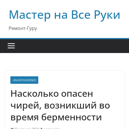
Перейти
Мастер на Все Руки
к
содержимому
Ремонт-Гуру
UNCATEGORISED
Насколько опасен
чирей, возникший во
время берменности