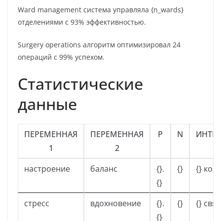
Ward management система управляла {n_wards}
отделениями с 93% эффективностью.
Surgery operations алгоритм оптимизировал 24
операций с 99% успехом.
Статистические
данные
ПЕРЕМЕННАЯ
ПЕРЕМЕННАЯ
Ρ
N
ИНТЕ
1
2
настроение
баланс
{}.
{}
{} кор
{}
стресс
вдохновение
{}.
{}
{} свя
{}