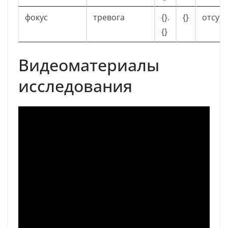
фокус
тревога
{}.
{}
отсутс
{}
Видеоматериалы
исследования