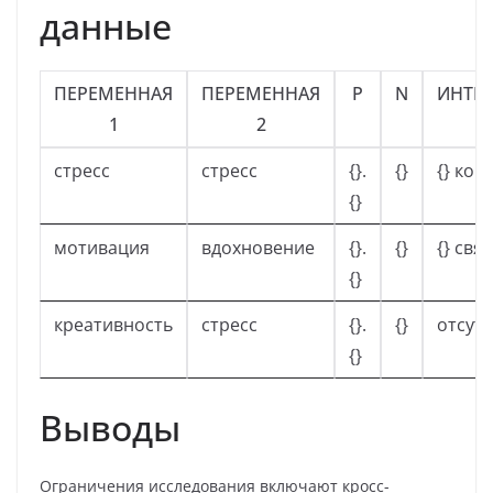
данные
ПЕРЕМЕННАЯ
ПЕРЕМЕННАЯ
Ρ
N
ИНТЕ
1
2
стресс
стресс
{}.
{}
{} кор
{}
мотивация
вдохновение
{}.
{}
{} свя
{}
креативность
стресс
{}.
{}
отсутс
{}
Выводы
Ограничения исследования включают кросс-