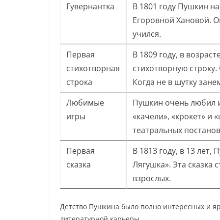
Гувернантка
В 1801 году Пушкин н
Егоровной Хановой. 
учился.
Первая
В 1809 году, в возрас
стихотворная
стихотворную строку. 
строка
Когда не в шутку зане
Любимые
Пушкин очень любил и
игры
«качели», «крокет» и 
театральных постанов
Первая
В 1813 году, в 13 лет
сказка
Лягушка». Эта сказка 
взрослых.
Детство Пушкина было полно интересных и яр
литературной карьеры.