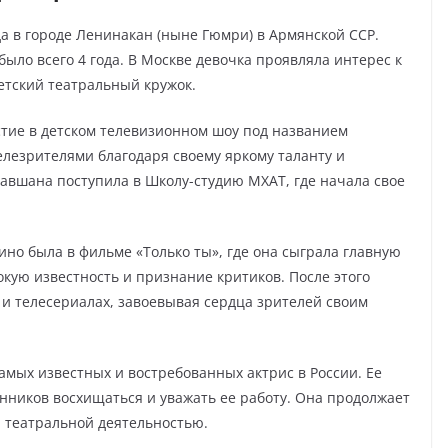
да в городе Ленинакан (ныне Гюмри) в Армянской ССР.
было всего 4 года. В Москве девочка проявляла интерес к
детский театральный кружок.
тие в детском телевизионном шоу под названием
лезрителями благодаря своему яркому таланту и
Равшана поступила в Школу-студию МХАТ, где начала свое
но была в фильме «Только ты», где она сыграла главную
кую известность и признание критиков. После этого
 и телесериалах, завоевывая сердца зрителей своим
амых известных и востребованных актрис в России. Ее
онников восхищаться и уважать ее работу. Она продолжает
я театральной деятельностью.