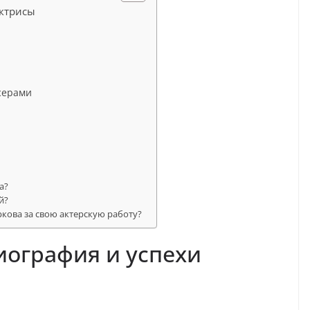
актрисы
серами
а?
й?
кова за свою актерскую работу?
иография и успехи