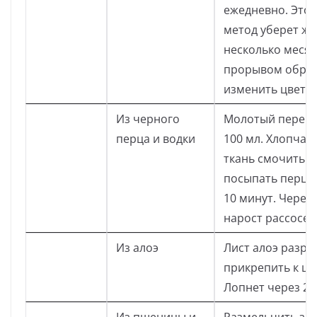
ежедневно. Это
метод уберет жи
несколько месяц
прорывом обра
изменить цвет и
Из черного
Молотый перец 1
перца и водки
100 мл. Хлопча
ткань смочить в
посыпать перце
10 минут. Через 
нарост рассосет
Из алоэ
Лист алоэ разрез
прикрепить к ши
Лопнет через 2-