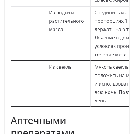
смесью жировик
Из водки и
Соединить масло
растительного
пропорциях 1:1.
масла
держать на опух
Лечение в дома
условиях произв
течение месяца.
Из свеклы
Мякоть свеклы п
положить на ма
и использовать 
всю ночь. Повто
день.
Аптечными
препаратами