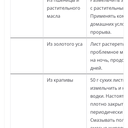
Из пшеницы и
Размельчить зер
растительного
с растительным
масла
Применять комп
домашних услов
прорыва.
Из золотого уса
Лист растереть,
проблемное мес
на ночь, продол
дней.
Из крапивы
50 г сухих листь
измельчить и на
водки. Настоять
плотно закрытой
периодически вс
Смазывать полу