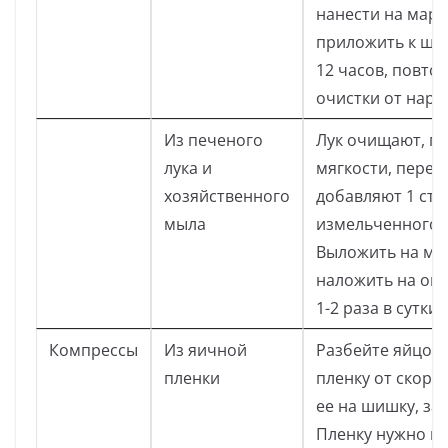
нанести на марл
приложить к ши
12 часов, повто
очистки от наро
Из печеного
Лук очищают, пе
лука и
мягкости, перет
хозяйственного
добавляют 1 ст.
мыла
измельченного 
Выложить на ма
наложить на опу
1-2 раза в сутки.
Компрессы
Из яичной
Разбейте яйцо, 
пленки
пленку от скорл
ее на шишку, за
Пленку нужно м