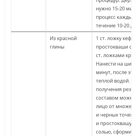
процедур. Держа
нужно 15-20 мин
процесс каждый 
течение 10-20 дн
Из красной
1 ст. ложку кефи
глины
простокваши см
ст. ложками кра
Нанести на шишк
минут, после эт
теплой водой. П
получения резул
составом можно
лицо от множес
и черных точек.
и простоквашу 
солью, сформир