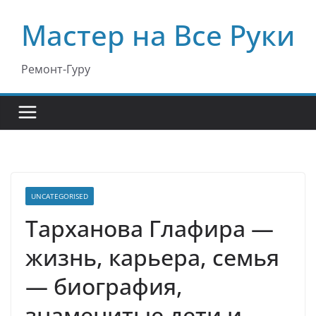
Перейти
Мастер на Все Руки
к
содержимому
Ремонт-Гуру
UNCATEGORISED
Тарханова Глафира —
жизнь, карьера, семья
— биография,
знаменитые дети и