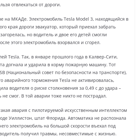
ьзя отвлекаться от дороги.
ве на МКАДе. Электромобиль Tesla Model 3, находящийся в
ого края дороги эвакуатор, который приехал забрать
 загорелась, но водитель и двое его детей смогли
сле этого электромобиль взорвался и сгорел.
ей Tesla. Так, в январе прошлого года в Калвер-Сити,
та догнала и ударила в корму пожарную машину. Тот
SB (Национальный совет по безопасности на транспорте),
го аварийного торможения Tesla не активировалась,
ла водителя о риске столкновения за 0,49 с до удара –
 не смог. В той аварии тоже никто не пострадал.
такая авария с пилотируемой искусственным интеллектом
ороде Уиллистон, штат Флорида. Автоматика не распознала
чего электромобиль на большой скорости въехал под
 водитель получил травмы, несовместимые с жизнью.