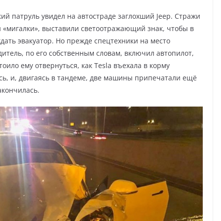
ий патруль увидел на автостраде заглохший Jeep. Стражи
 «мигалки», выставили светоотражающий знак, чтобы в
ждать эвакуатор. Но прежде спецтехники на место
дитель, по его собственным словам, включил автопилот,
оило ему отвернуться, как Tesla въехала в корму
сь, и, двигаясь в тандеме, две машины припечатали ещё
акончилась.