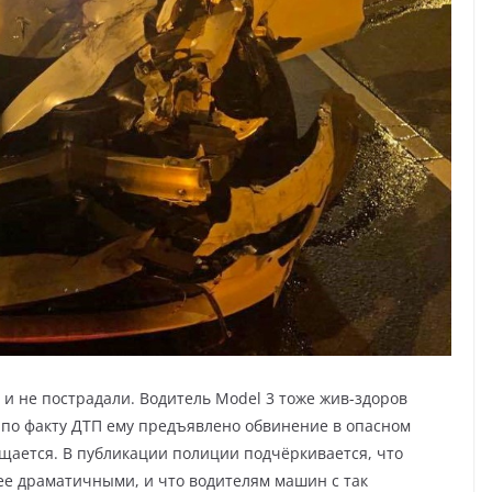
и не пострадали. Водитель Model 3 тоже жив-здоров
о по факту ДТП ему предъявлено обвинение в опасном
бщается. В публикации полиции подчёркивается, что
лее драматичными, и что водителям машин с так