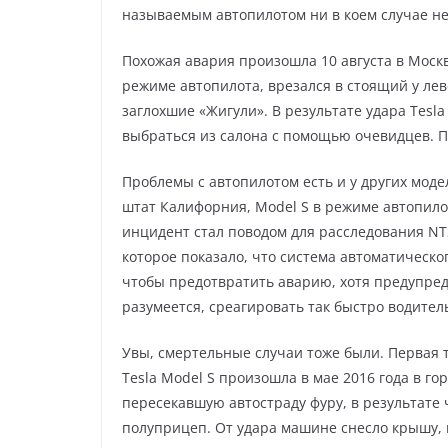
называемым автопилотом ни в коем случае нел
Похожая авария произошла 10 августа в Моск
режиме автопилота, врезался в стоящий у лев
заглохшие «Жигули». В результате удара Tesla
выбраться из салона с помощью очевидцев. По
Проблемы с автопилотом есть и у других модел
штат Калифорния, Model S в режиме автопило
инцидент стал поводом для расследования NT
которое показало, что система автоматическо
чтобы предотвратить аварию, хотя предупреди
разумеется, среагировать так быстро водитель
Увы, смертельные случаи тоже были. Первая 
Tesla Model S произошла в мае 2016 года в г
пересекавшую автостраду фуру, в результате 
полуприцеп. От удара машине снесло крышу,