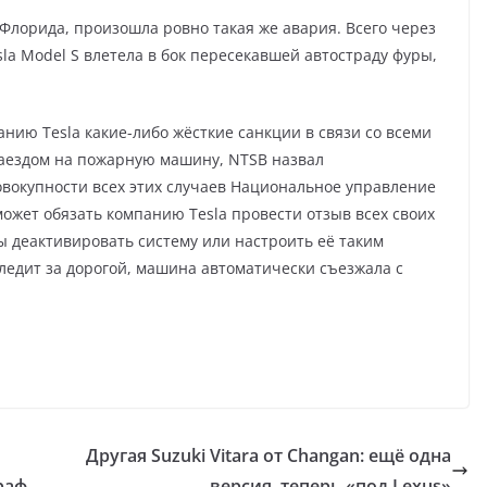
т Флорида, произошла ровно такая же авария. Всего через
sla Model S влетела в бок пересекавшей автостраду фуры,
нию Tesla какие-либо жёсткие санкции в связи со всеми
 наездом на пожарную машину, NTSB назвал
вокупности всех этих случаев Национальное управление
ожет обязать компанию Tesla провести отзыв всех своих
 деактивировать систему или настроить её таким
 следит за дорогой, машина автоматически съезжала с
Другая Suzuki Vitara от Changan: ещё одна
раф
версия, теперь «под Lexus»