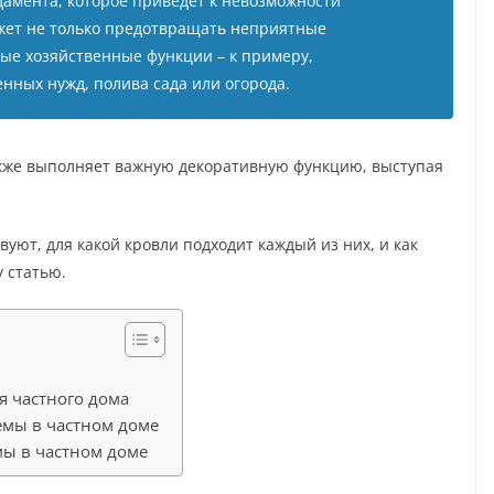
амента, которое приведет к невозможности
ожет не только предотвращать неприятные
ные хозяйственные функции – к примеру,
енных нужд, полива сада или огорода.
акже выполняет важную декоративную функцию, выступая
вуют, для какой кровли подходит каждый из них, и как
 статью.
я частного дома
мы в частном доме
мы в частном доме