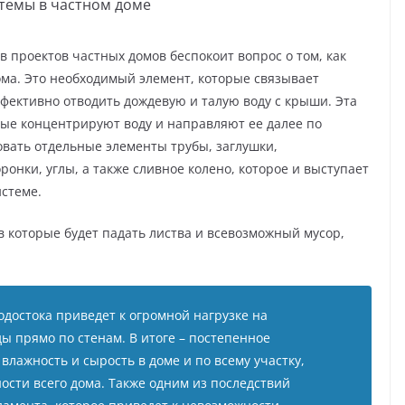
темы в частном доме
 проектов частных домов беспокоит вопрос о том, как
ома. Это необходимый элемент, которые связывает
ффективно отводить дождевую и талую воду с крыши. Эта
ые концентрируют воду и направляют ее далее по
овать отдельные элементы трубы, заглушки,
нки, углы, а также сливное колено, которое и выступает
истеме.
в которые будет падать листва и всевозможный мусор,
достока приведет к огромной нагрузке на
ы прямо по стенам. В итоге – постепенное
лажность и сырость в доме и по всему участку,
ости всего дома. Также одним из последствий