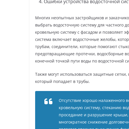
Ошибки устройства водосточной сис
Многих неопытных застройщиков и заказчиков
выбрать водосточную систему для частного д
кровельную систему с фасадом и позволяет э
система включает водосточные желобы, котор
трубам, соединители, которые помогают стык
предотвращающие протечки, водосборные воро
конечной точкой пути воды по водосточной с
Также могут использоваться защитные сетки, 
который попадает в трубы.
Отсутствие хорошо налаженного во
кровельную систему, стеканию вод
проседание и разрушение крыши, в
многократное снижение долговечн