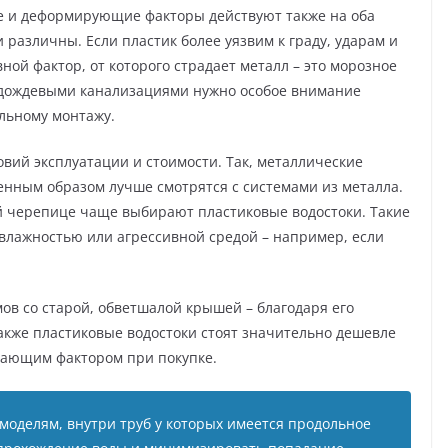
е и деформирующие факторы действуют также на оба
 различны. Если пластик более уязвим к граду, ударам и
ой фактор, от которого страдает металл – это морозное
и дождевыми канализациями нужно особое внимание
ильному монтажу.
овий эксплуатации и стоимости. Так, металлические
нным образом лучше смотрятся с системами из металла.
й черепице чаще выбирают пластиковые водостоки. Такие
влажностью или агрессивной средой – например, если
ов со старой, обветшалой крышей – благодаря его
акже пластиковые водостоки стоят значительно дешевле
шающим фактором при покупке.
моделям, внутри труб у которых имеется продольное