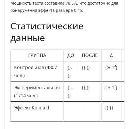
Мощность теста составила 78.5%, что достаточно для
обнаружения эффекта размера 0.45.
Статистические
данные
ГРУППА
ДО
ПОСЛЕ
Δ
З
Контрольная (4807
{}.
{}.{}
{:+.1f}
n
чел.)
{}
Экспериментальная
{}.
{}.{}
{:+.1f}
*
(1714 чел.)
{}
Эффект Коэна d
–
–
{}.{}
95
{}