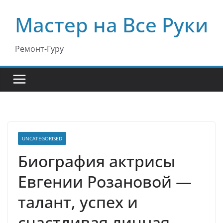
Перейти
Мастер на Все Руки
к
содержимому
Ремонт-Гуру
UNCATEGORISED
Биография актрисы
Евгении Розановой —
талант, успех и
счастливая личная