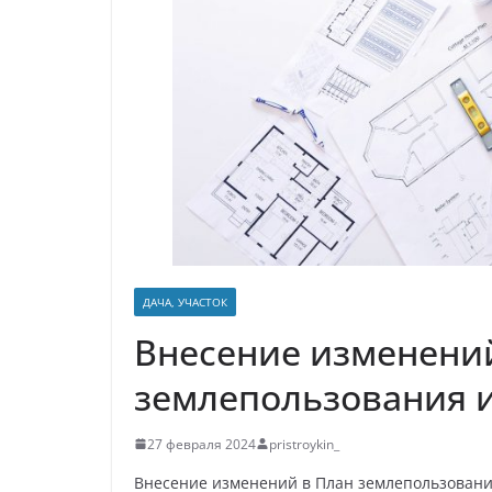
р
p
a
а
s
в
s
и
n
т
i
ь
k
i
ДАЧА, УЧАСТОК
Внесение изменени
землепользования и
27 февраля 2024
pristroykin_
Внесение изменений в План землепользования