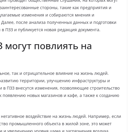
ция проводит общественные слушания, на которых могут
 заинтересованные стороны, такие как предприятия и
длагаемые изменения и собираются мнения и
. Далее, после анализа полученных данных и подготовки
в ПЗЗ и публикуется новая редакция документа.
З могут повлиять на
ьное, так и отрицательное влияние на жизнь людей.
развитию территории, улучшению инфраструктуры и
и в ПЗЗ внесутся изменения, позволяющие строительство
 к появлению новых магазинов и кафе, а также к созданию
ь негативное воздействие на жизнь людей. Например, если
тво промышленного объекта в жилой зоне, это может
и и увеличению уровня шума и загрязнения воздуха.