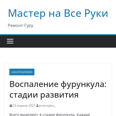
Перейти
Мастер на Все Руки
к
содержимому
Ремонт-Гуру
UNCATEGORISED
Воспаление фурункула:
стадии развития
23 апреля 2021
pristroykin_
Всего выделяют 4 стадии фурункула. Каждая